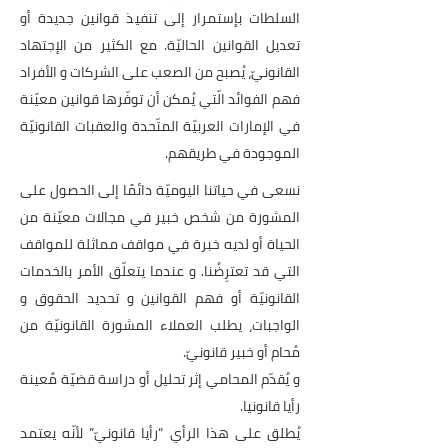
السلطات بإستمرار إلى تنفيذ قوانين جديدة أو
تعديل القوانين الحاليّة. مع الكثير من الإجتهاد
القانونيّ، يُصبح من الصعب على الشركات و الأفراد
فهم الفوائد الّتي يُمكن أن توفّرها قوانين معيّنة
في الإمارات العربيّة المتّحدة والعقبات القانونيّة
الموجودة في طريقهم.
نسعى في حياتنا اليوميّة دائمًا إلى الحصول على
المشورة من شخص خبير في مجالات معيّنة من
الحياة أو لديه خبرة في مواقف مماثلة للمواقف
التي قد تعترِضُنا. و عندما يتعلّق الأمر بالخدمات
القانونيّة أو فهم القوانين و تحديد الحقوق و
الواجبات، يطلب العملاء المشورة القانونيّة من
مُحام أو خبير قانونيّ.
و يُقدّم المحامي إثر تحليل أو دراسة قضيّة مٌعينة
رأيا قانونيا.
يُطلق على هذا الرأي “رأيا قانونيّ” لأنّه يعتمد