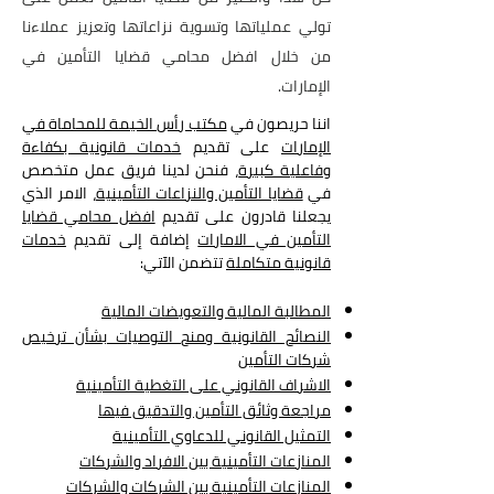
تولي عملياتها وتسوية نزاعاتها وتعزيز عملاءنا
من خلال افضل محامي قضايا التأمين في
الإمارات.
اننا حريصون في
مكتب رأس الخيمة للمحاماة في
الإمارات
على تقديم
خدمات قانونية بكفاءة
وفاعلية كبيرة
، فنحن لدينا فريق عمل متخصص
في
قضايا التأمين والنزاعات التأمينية
، الامر الذي
يجعلنا قادرون على تقديم
افضل محامي قضايا
التأمين في الامارات
إضافة إلى تقديم
خدمات
قانونية متكاملة
تتضمن الآتي:
المطالبة المالية والتعويضات المالية
النصائح القانونية ومنح التوصيا
ت بشأن ترخيص
شركات التأمين
الاشراف القانوني على التغطية التأميني
ة
مراجعة وثائق التأمين والتدقيق فيها
التمثيل القانوني للد
عاوي التأمينية
المنازعات التأمينية بين الافراد والشركات
المنازعات التأمينية بين الشركا
ت وا
لشركات