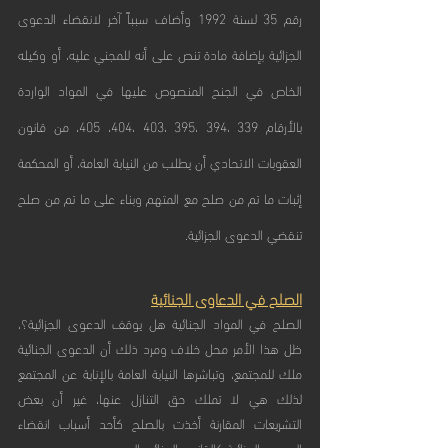
رقم 35 لسنة 1992 وأضاف سبباً آخر لانقضاء الدعوى 
الجزائية بإضافة مادة تنص على أنه للمجني عليه، أو وكيله 
الخاص في الجنح المنصوص عليها في المواد الواردة 
بالأرقام 339 ،394 ،395 ،403 ،404، 405، من قانون 
العقوبات الاتحادي أن يطلب من النيابة العامة، أو المحكمة 
إثبات ما تم من صلح مع المتهم وبناء على ما تم من صلح 
تنقضي الدعوى الجزائية.
الصلح في الدعاوى الجنائية
الصلح في المواد الجنائية هل يوقف الدعوى الجزائية؟، 
ظل هذا الأمر محل خلاف ومرد ذلك أن الدعوى الجنائية 
ملك للمجتمع، وتباشرها النيابة العامة بالإنابة عن المجتمع 
لذلك هي لا تملك حق التنازل عنها، غير أن بعض 
التشريعات المقارنة أخذت بالصلح كأحد أسباب انقضاء 
الدعوى الجزائية كالقانون الجنائي المصري.