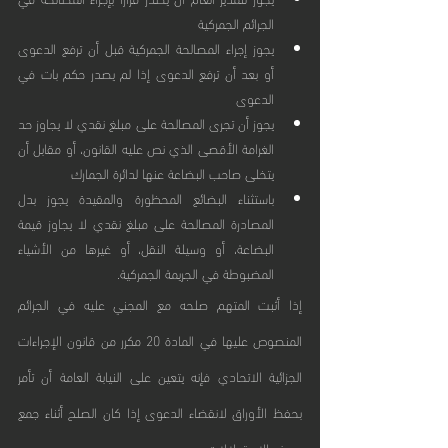
الجرائم الجمركية
يجوز إجراء المصالحة الجمركية قبل أن ترفع الدعوى 
أو بعد أن ترفع الدعوى إذا لم يصدر حكم بات في 
الدعوى
يجوز أن تجرى المصالحة على مبلغ نقدي لا يجاوز حد 
الغرامة الأقصى الذي نص عليه القانون، أو مقابل أن 
يتخلى صاحب البضاعة عنها لدائرة الجمارك
باستثناء البضائع المحظورة والمقيدة يجوز بدل 
المصادرة المصالحة على مبلغ نقدي لا يجاوز قيمة 
البضاعة، أو وسيلة النقل، أو غيرها من الأشياء 
المضبوطة في الجريمة الجمركية.
إذا أثبت المتهم صلحه مع المجني عليه في الجرائم 
المنصوص عليها في المادة 20 مكرر من قانون الإجراءات 
الجزائية الاتحادي فإنه يتعين على النيابة العامة أن تأمر 
بحفظ الأوراق لانقضاء الدعوى إذا كان الصلح أثناء جمع 
محضر الاستدلالات.