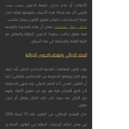
الأطراف، أو عدم جدوى متابعة الدعوى بسبب سبب 
قانوني آخر. يتم مراعاة هذه الأسباب وتقييمها بعناية خلال 
مرحلة الاستدلالات لضمان تطبيق القانون بشكل مناسب.
محامي جنائي متخصص
 يمكن أن يقدم المشورة والتوجيه 
فيما يتعلق بحالات سقوط الدعوى الجزائية والتعامل مع 
النيابة العامة والمحكمة في هذا السياق.
الصلح الجزائي وانقضاء الدعوى الجزائية
عرف قانون المعاملات المدنية الاتحادي الصلح، بأنه (عقد 
يرفع النزاع ويقطع الخصومة بين المتصالحين بالتراضي) كما 
أن القانون المدني أجاز الصلح الجزائي، وبه تنتهي الخصومة 
لأن الحق المتنازع عليه هو حق من حقوق الأفراد ولهم 
حق التنازل عنه سواء كان ذلك التنازل بمقابل أو بدون 
مقابل.
عدل المشرع الإماراتي في القانون رقم 35 لسنة 2006 
في بعض احكام الإجراءات الجزائية في القانون الاتحادي 